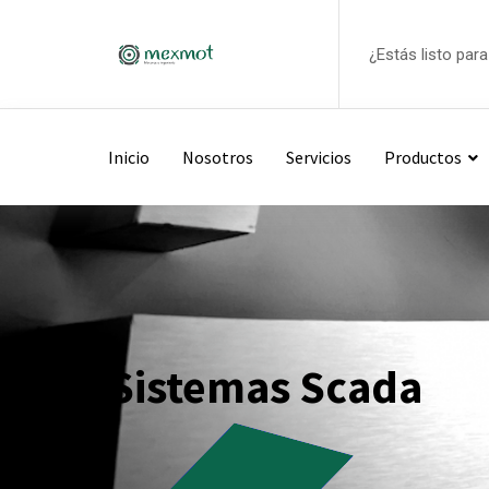
Skip
to
¿Estás listo par
content
Inicio
Nosotros
Servicios
Productos
Sistemas Scada