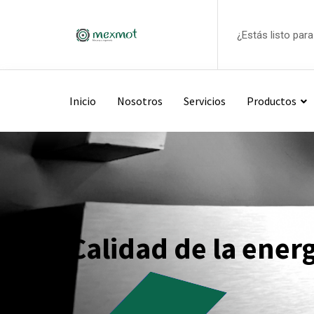
Skip
to
¿Estás listo par
content
Inicio
Nosotros
Servicios
Productos
Calidad de la ener