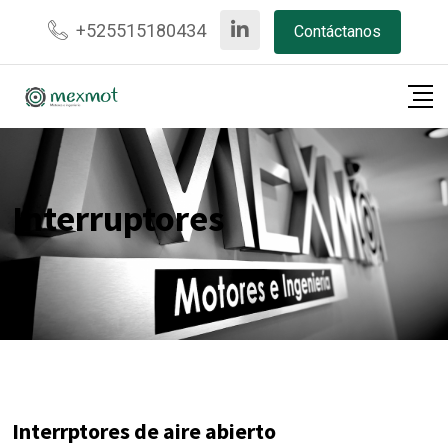
Skip
+525515180434
Contáctanos
to
content
Interruptores
Interrptores de aire abierto